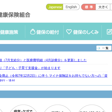
健保の給付
健保のしくみ
各種手続
細（7月支給分）と医療費明細（4月診療分）を更新しました
り「子ども・子育て支援金」が始まります
全廃止（令和7年12月2日）に伴う マイナ保険証をお持ちでない方への「資
発行・送付
3歳未満の方（被保険者の配偶者は除く）の被扶養者認定基準額が変更になり
年10月1日から適用）
ブ ルネサンス 入会キャンペーンを開始します！