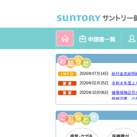
ページ内を移動するためのリンクです。
サイト内の主なカテゴリメニューへ移動します
このページの本文へ移動します
ホーム
申請書一覧
健康施策
2026年07月14日
給付金支給明
2026年02月25日
令和８年度よ
2025年10月06日
健康保険証完
格確認書」の
2025年10月01日
19歳以上2
ます。（令和7
2025年09月05日
スポーツクラ