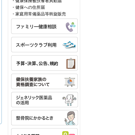
・健康保険被扶養者異動届
・健保への住所届
・家庭用常備薬品等斡旋販売