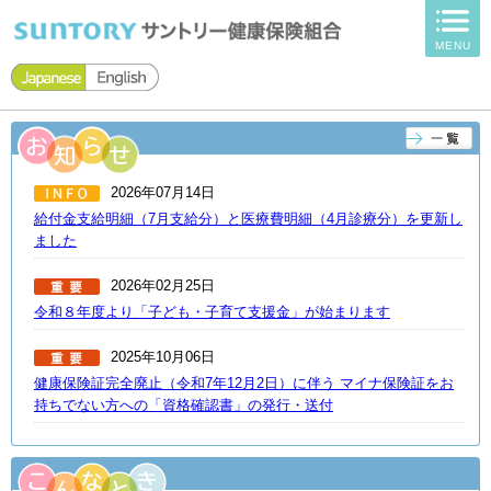
ページ内を移動するためのリンクです。
MENU
サイト内の主なカテゴリメニューへ移動します
このページの本文へ移動します
2026年07月14日
給付金支給明細（7月支給分）と医療費明細（4月診療分）を更新し
ました
2026年02月25日
令和８年度より「子ども・子育て支援金」が始まります
2025年10月06日
健康保険証完全廃止（令和7年12月2日）に伴う マイナ保険証をお
持ちでない方への「資格確認書」の発行・送付
2025年10月01日
19歳以上23歳未満の方（被保険者の配偶者は除く）の被扶養者認定