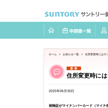
ページ内を移動するためのリンクです。
サイト内の主なカテゴリメニューへ移動します
このページの本文へ移動します
ホーム
申請書一覧
健康施策
現在表示しているページの位置です。
ホーム
>
お知らせ一覧
>
住所変更時にはサ
住所変更時には
2025年06月30日
保険証がマイナンバーカード（マイナ