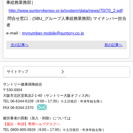
事総務業務部］
http://www.suntorykenpo.or.jp/system/data/news/70/70_2.pdf
問合せ窓口：(SBU_グループ人事総務業務部) マイナンバー担当
者
e-mail：
mynumber-mobile@suntory.co.jp
次の記事へ
前の記事へ
サイトマップ
サントリー健康保険組合
〒530-0004
大阪市北区堂島浜2-1-40（サントリー大阪オフィス内）
TEL 06-6344-6109（9:00～17:30）
※土日祝日・年末年始を除く
FAX 06-6344-2370
被扶養者の異動（加入・削除）については
【届出・申請】専用ヘルプデスクへ
TEL 0800-800-0826（9:00～17:00）
※土日祝日・年末年始を除く