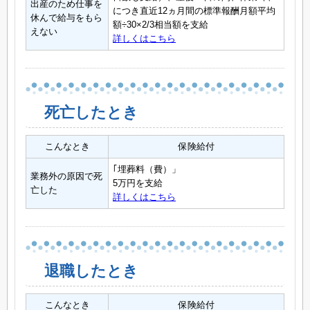
出産のため仕事を
につき直近12ヵ月間の標準報酬月額平均
休んで給与をもら
額÷30×2/3相当額を支給
えない
詳しくはこちら
死亡したとき
こんなとき
保険給付
｢埋葬料（費）」
業務外の原因で死
5万円を支給
亡した
詳しくはこちら
退職したとき
こんなとき
保険給付