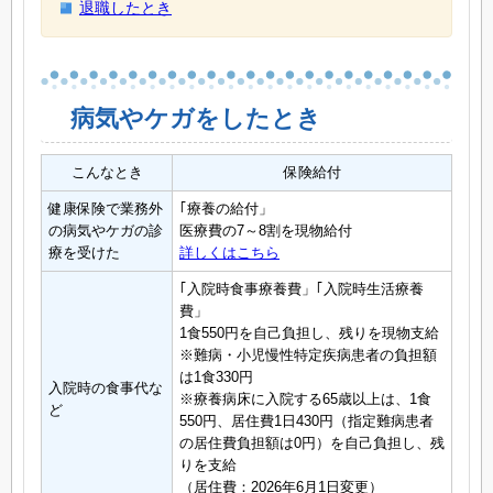
退職したとき
病気やケガをしたとき
こんなとき
保険給付
健康保険で業務外
｢療養の給付」
の病気やケガの診
医療費の7～8割を現物給付
療を受けた
詳しくはこちら
｢入院時食事療養費」｢入院時生活療養
費」
1食550円を自己負担し、残りを現物支給
※難病・小児慢性特定疾病患者の負担額
は1食330円
入院時の食事代な
※療養病床に入院する65歳以上は、1食
ど
550円、居住費1日430円（指定難病患者
の居住費負担額は0円）を自己負担し、残
りを支給
（居住費：2026年6月1日変更）