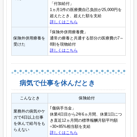
「付加給付」
1ヵ月1件の医療費自己負担が25,000円を
超えたとき、超えた額を支給
詳しくはこちら
｢保険外併用療養費」
保険外併用療養を
通常の療養と共通する部分の医療費の7～
受けた
8割を現物給付
詳しくはこちら
病気で仕事を休んだとき
こんなとき
保険給付
｢傷病手当金」
業務外の病気やケ
休業4日目から2年6ヵ月間、休業1日につ
ガで4日以上仕事
き直近12ヵ月間の標準報酬月額平均額
を休んで給与をも
÷30×85%相当額を支給
らえない
詳しくはこちら