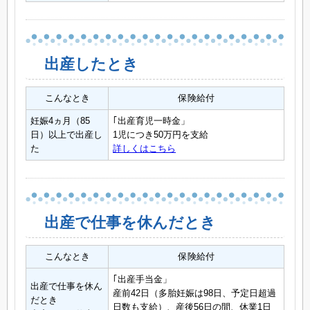
出産したとき
こんなとき
保険給付
妊娠4ヵ月（85
｢出産育児一時金」
日）以上で出産し
1児につき50万円を支給
た
詳しくはこちら
出産で仕事を休んだとき
こんなとき
保険給付
｢出産手当金」
出産で仕事を休ん
産前42日（多胎妊娠は98日、予定日超過
だとき
日数も支給）、産後56日の間、休業1日